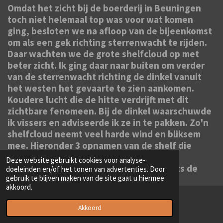
Omdat het zicht bij de boerderij in Beuningen
toch niet helemaal top was voor wat komen
ging, besloten we na afloop van de bijeenkomst
om als een gek richting sterrenwacht te rijden.
Daar wachten we de grote shelfcloud op met
beter zicht. Ik ging daar naar buiten om verder
van de sterrenwacht richting de dinkel vanuit
het westen het gevaarte te zien aankomen.
Koudere lucht die de hitte verdrijft met dit
zichtbare fenomeen. Bij de dinkel waarschuwde
ik vissers en adviseerde ik ze in te pakken. Zo'n
shelfcloud neemt veel harde wind en bliksem
mee. Hieronder 3 opnamen van de shelf die
naderde en overkwam. En daaronder
Deze website gebruikt cookies voor analyse-
samengevoegd tot een panorama. Rechts de
doeleinden en/of het tonen van advertenties. Door
gebruik te blijven maken van de site gaat u hiermee
koepel van de sterrenwacht zichtbaar.
akkoord.
Akkoord