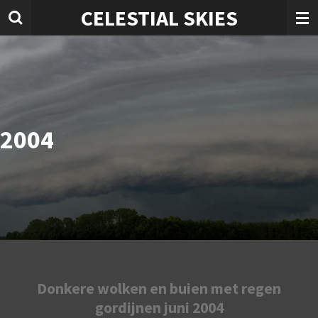
CELESTIAL SKIES
Ga
direct
naar
de
hoofdinhoud
2004
Donkere wolken en buien met regen
gordijnen juni 2004