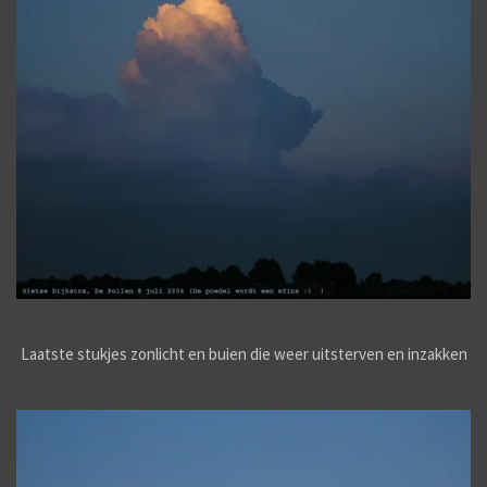
Laatste stukjes zonlicht en buien die weer uitsterven en inzakken